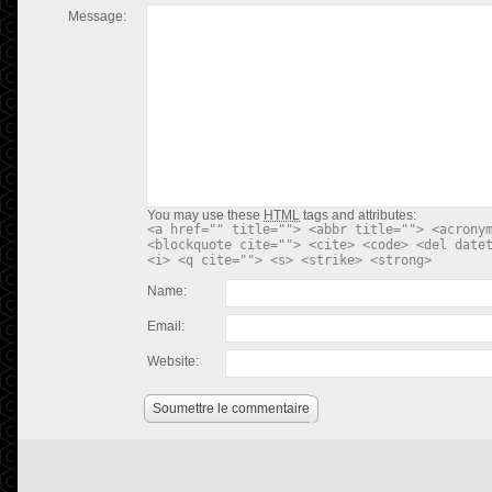
Message:
You may use these
HTML
tags and attributes:
<a href="" title=""> <abbr title=""> <acrony
<blockquote cite=""> <cite> <code> <del date
<i> <q cite=""> <s> <strike> <strong>
Name:
Email:
Website:
Soumettre le commentaire