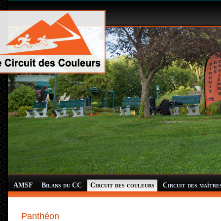
AMSF
Bilans du CC
Circuit des couleurs
Circuit des maître
Panthéon