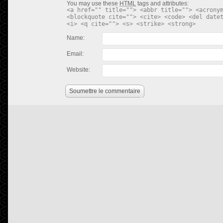
You may use these
HTML
tags and attributes:
<a href="" title=""> <abbr title=""> <acrony
<blockquote cite=""> <cite> <code> <del date
<i> <q cite=""> <s> <strike> <strong>
Name:
Email:
Website:
Soumettre le commentaire