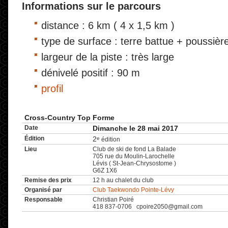
Informations sur le parcours
distance : 6 km ( 4 x 1,5 km )
type de surface : terre battue + poussièr
largeur de la piste : très large
dénivelé positif : 90 m
profil
Cross-Country Top Forme
Date
Dimanche le 28 mai 2017
Édition
2
e
édition
Lieu
Club de ski de fond La Balade
705 rue du Moulin-Larochelle
Lévis ( St-Jean-Chrysostome )
G6Z 1X6
Remise des prix
12 h au chalet du club
Organisé par
Club Taekwondo Pointe-Lévy
Responsable
Christian Poiré
418 837‑0706 cpoire2050@gmail.com