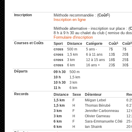
1
Inscription
Méthode recommandée : (
Coût
)
Inscription en ligne
Méthode alternative - inscription sur place : (
C
8 h à 9 h 30 au chalet du club ( remise du dos
Formulaire d'inscription
Courses et Coûts
1
2
Sport
Distance
Catégorie
Coût
Coût
cross
500 m
5 ans -
7$
7$
cross
1,5 km
6 à 11 ans
13$
20$
cross
3 km
12 à 15 ans
18$
25$
cross
6 km
16 ans +
23$
30$
Départs
09 h 30
500 m
10 h
1,5 km
10 h 30
3 km
11 h
6 km
Records
Distance
Sexe
Détenteur
Re
1,5 km
F
Mégan Lebel
6:2
1,5 km
H
Thomas Bérubé
6:2
3 km
F
Jennifer Carbonneau
12:
3 km
H
Olivier Garneau
12:
6 km
F
Sara-Emmanuelle Côté
25:
6 km
H
Ian Shaink
20: