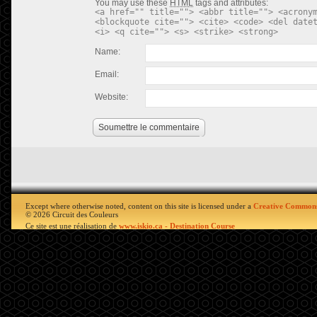
You may use these
HTML
tags and attributes:
<a href="" title=""> <abbr title=""> <acrony
<blockquote cite=""> <cite> <code> <del date
<i> <q cite=""> <s> <strike> <strong>
Name:
Email:
Website:
Soumettre le commentaire
Except where otherwise noted, content on this site is licensed under a
Creative Commons
© 2026 Circuit des Couleurs
Ce site est une réalisation de
www.iskio.ca - Destination Course