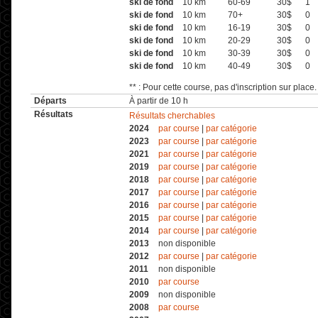
ski de fond
10 km
60-69
30$
1
ski de fond
10 km
70+
30$
0
ski de fond
10 km
16-19
30$
0
ski de fond
10 km
20-29
30$
0
ski de fond
10 km
30-39
30$
0
ski de fond
10 km
40-49
30$
0
** : Pour cette course, pas d'inscription sur place.
Départs
À partir de 10 h
Résultats
Résultats cherchables
2024
par course
|
par catégorie
2023
par course
|
par catégorie
2021
par course
|
par catégorie
2019
par course
|
par catégorie
2018
par course
|
par catégorie
2017
par course
|
par catégorie
2016
par course
|
par catégorie
2015
par course
|
par catégorie
2014
par course
|
par catégorie
2013
non disponible
2012
par course
|
par catégorie
2011
non disponible
2010
par course
2009
non disponible
2008
par course