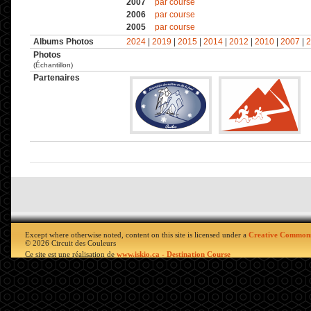
2007
par course
2006
par course
2005
par course
Albums Photos
2024
|
2019
|
2015
|
2014
|
2012
|
2010
|
2007
|
2
Photos
(Échantillon)
Partenaires
Except where otherwise noted, content on this site is licensed under a
Creative Commons
© 2026 Circuit des Couleurs
Ce site est une réalisation de
www.iskio.ca - Destination Course