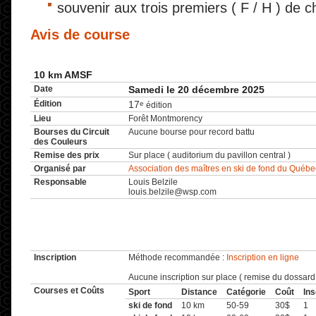
souvenir aux trois premiers ( F / H ) de 
Avis de course
10 km AMSF
Date
Samedi le 20 décembre 2025
Édition
17
e
édition
Lieu
Forêt Montmorency
Bourses du Circuit
Aucune bourse pour record battu
des Couleurs
Remise des prix
Sur place ( auditorium du pavillon central )
Organisé par
Association des maîtres en ski de fond du Québe
Responsable
Louis Belzile
louis.belzile@wsp.com
Inscription
Méthode recommandée :
Inscription en ligne
Aucune inscription sur place ( remise du dossard
Courses et Coûts
Sport
Distance
Catégorie
Coût
Ins
ski de fond
10 km
50-59
30$
1