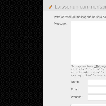
Laisser un commentai
Votre adresse de messagerie ne sera pa
Message:
You may use these
HTML
tags
<a href="" title=""> 
<blockquote cite=""> 
<i> <q cite=""> <s> <
Name:
Email:
Website: