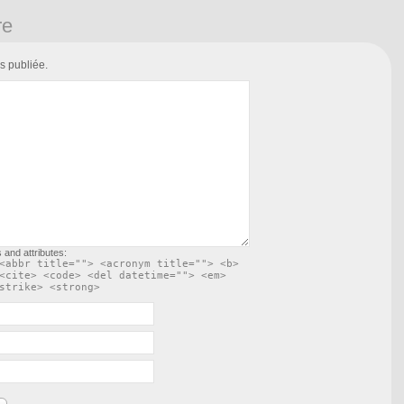
re
s publiée.
 and attributes:
<abbr title=""> <acronym title=""> <b>
<cite> <code> <del datetime=""> <em>
strike> <strong>