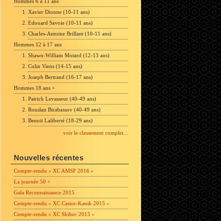
Hommes 6 à 11 ans
Xavier Dionne (10-11 ans)
Edouard Savoie (10-11 ans)
Charles-Antoine Brillant (10-11 ans)
Hommes 12 à 17 ans
Shawn-William Motard (12-13 ans)
Colin Viens (14-15 ans)
Joseph Bertrand (16-17 ans)
Hommes 18 ans +
Patrick Levasseur (40-49 ans)
Rouslan Birabassov (40-49 ans)
Benoit Laliberté (18-29 ans)
voir le classement complet...
Nouvelles récentes
Compte-rendu « XC AMSF 2016 »
La journée 50 +
Gala Reconnaissance 2015
Compte-rendu « XC Castor-Kanik 2015 »
Compte-rendu « XC Skibec 2015 »