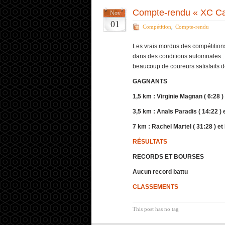
Compte-rendu « XC Ca
Nov
01
Compétition
,
Compte-rendu
Les vrais mordus des compétitions
dans des conditions automnales : 
beaucoup de coureurs satisfaits de
GAGNANTS
1,5 km : Virginie Magnan ( 6:28 )
3,5 km : Anaïs Paradis ( 14:22 ) 
7 km : Rachel Martel ( 31:28 ) e
RÉSULTATS
RECORDS ET BOURSES
Aucun record battu
CLASSEMENTS
This post has no tag