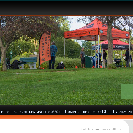
leurs
Circuit des maîtres 2025
Compte – rendus du CC
Evénement
Gala Reconnaissance 2015
»