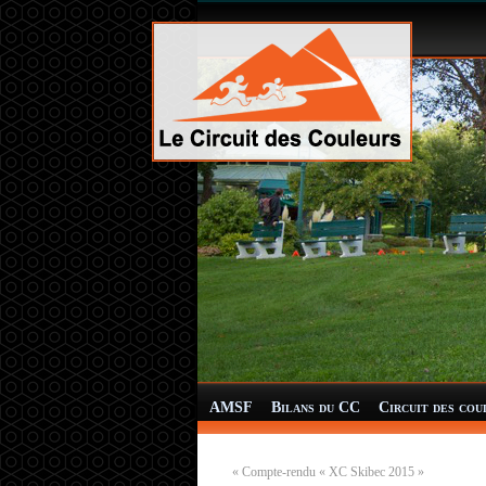
AMSF
Bilans du CC
Circuit des cou
«
Compte-rendu « XC Skibec 2015 »