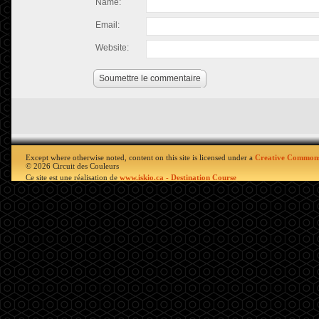
Name:
Email:
Website:
Soumettre le commentaire
Except where otherwise noted, content on this site is licensed under a
Creative Commons
© 2026 Circuit des Couleurs
Ce site est une réalisation de
www.iskio.ca - Destination Course