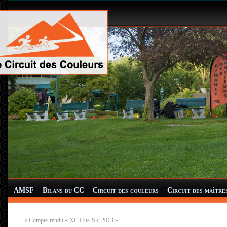
AMSF
Bilans du CC
Circuit des couleurs
Circuit des maître
«
Compte-rendu « XC Hus-Ski 2013 »