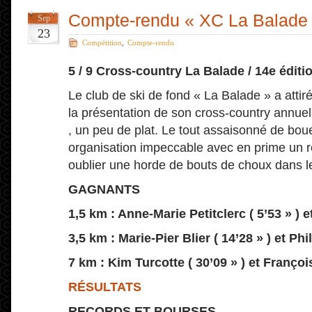
Compte-rendu « XC La Balade
Sep
23
Compétition
,
Compte-rendu
5 / 9 Cross-country La Balade / 14e édit
Le club de ski de fond « La Balade » a attir
la présentation de son cross-country annue
, un peu de plat. Le tout assaisonné de boue
organisation impeccable avec en prime un r
oublier une horde de bouts de choux dans 
GAGNANTS
1,5 km : Anne-Marie Petitclerc ( 5’53 » ) e
3,5 km : Marie-Pier Blier ( 14’28 » ) et Ph
7 km : Kim Turcotte ( 30’09 » ) et François
RÉSULTATS
RECORDS ET BOURSES