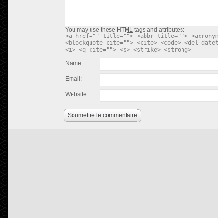
You may use these
HTML
tags and attributes:
<a href="" title=""> <abbr title=""> <acrony
<blockquote cite=""> <cite> <code> <del date
<i> <q cite=""> <s> <strike> <strong>
Name:
Email:
Website:
Soumettre le commentaire